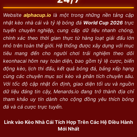
Website
alphacup.io
là một trong những nền tảng cập
nhật kèo nhà cái và tỷ lệ bóng đá
World Cup 2026
trực
tuyến chuyên nghiệp, cung cấp dữ liệu nhanh chóng,
chính xác theo thời gian thực từ hàng loạt giải đấu lớn
nhỏ trên toàn thế giới. Hệ thống được xây dựng với mục
tiêu mang đến cho người chơi trải nghiệm theo dõi
keonhacai hôm nay toàn diện, bao gồm tỷ lệ cược, biến
động kèo, lịch thi đấu, kết quả bóng đá, bảng xếp hạng
cùng các chuyên mục soi kèo và phân tích chuyên sâu.
Với tốc độ cập nhật ổn định, giao diện tối ưu và nguồn
dữ liệu đáng tin cậy, Menards.io đang trở thành địa chỉ
tham khảo uy tín dành cho cộng đồng yêu thích bóng
đá và cá cược trực tuyến.
Link vào Kèo Nhà Cái Tích Hợp Trên Các Hệ Điều Hành
Mới Nhất