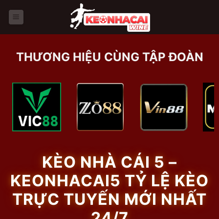
Bỏ
qua
nội
dung
THƯƠNG HIỆU CÙNG TẬP ĐOÀN
KÈO NHÀ CÁI 5 –
KEONHACAI5 TỶ LỆ KÈO
TRỰC TUYẾN MỚI NHẤT
24/7