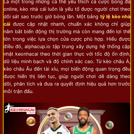
Là một trong những cá thể yêu thích cá cược bóng đá
online, kèo nhà cái luôn là yếu tố được người chơi theo
dõi sát sao trước giờ bóng lăn. Một bảng
tỷ lệ kèo nhà
cái
được cập nhật nhanh, chuẩn xác không chỉ giúp
nắm bắt biến động thị trường mà còn mang đến lợi thế
lớn trong việc lựa chọn cửa cược phù hợp. Hiểu được
điều đó, alphacup.io tập trung xây dựng hệ thống cập
nhật keonhacai theo thời gian thực với tốc độ ổn định,
dữ liệu minh bạch và độ chính xác cao. Từ kèo châu Á,
kèo châu Âu đến tài xỉu, mọi biến động quan trọng đều
được hiển thị liên tục, giúp người chơi dễ dàng theo
dõi, phân tích và đưa ra quyết định hiệu quả hơn trước
mỗi trận đấu.