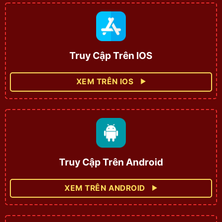
Truy Cập Trên IOS
XEM TRÊN IOS
Truy Cập Trên Android
XEM TRÊN ANDROID