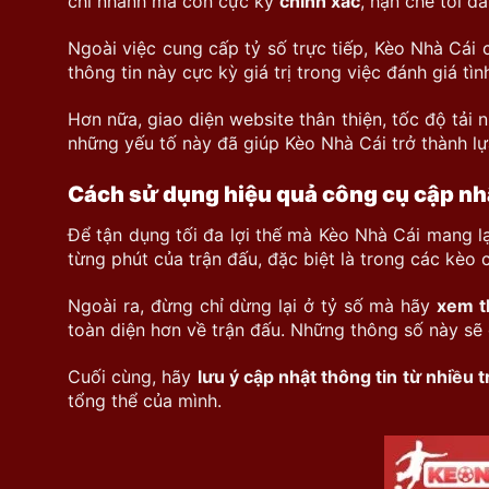
chỉ nhanh mà còn cực kỳ
chính xác
, hạn chế tối đ
Ngoài việc cung cấp tỷ số trực tiếp, Kèo Nhà Cái
thông tin này cực kỳ giá trị trong việc đánh giá tì
Hơn nữa, giao diện website thân thiện, tốc độ tải
những yếu tố này đã giúp Kèo Nhà Cái trở thành l
Cách sử dụng hiệu quả công cụ cập nhậ
Để tận dụng tối đa lợi thế mà Kèo Nhà Cái mang lạ
từng phút của trận đấu, đặc biệt là trong các kèo c
Ngoài ra, đừng chỉ dừng lại ở tỷ số mà hãy
xem t
toàn diện hơn về trận đấu. Những thông số này sẽ 
Cuối cùng, hãy
lưu ý cập nhật thông tin từ nhiều 
tổng thể của mình.