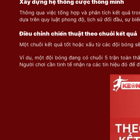
Xây dựng hệ thống cược thông minh
Thông qua việc tổng hợp và phân tích kết quả tro
dựa trên quy luật phong độ, lịch sử đối đầu, sự bi
Điều chỉnh chiến thuật theo chuỗi kết quả
Một chuỗi kết quả tốt hoặc xấu từ các đội bóng sẽ
Ví dụ, một đội bóng đang có chuỗi 5 trận toàn th
Người chơi cần tinh tế nhận ra các tín hiệu đó để 