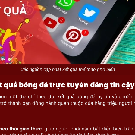
Các nguồn cập nhật kết quả thể thao phổ biến
ết quả bóng đá trực tuyến​ đáng tin cậy
chọn một địa chỉ theo dõi kết quả bóng đá uy tín và chuẩn
 trở thành bạn đồng hành quen thuộc của hàng triệu người
heo thời gian thực
, giúp người chơi nắm bắt diễn biến trận