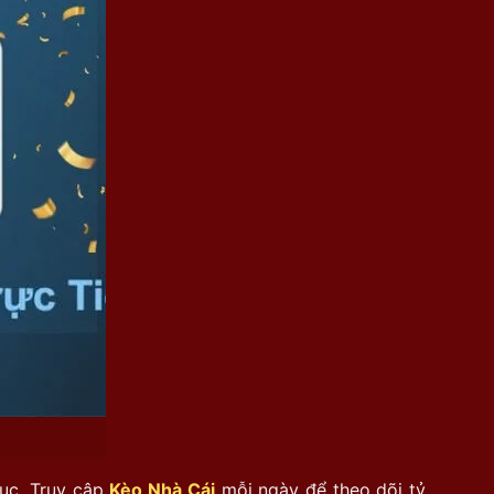
tục. Truy cập
Kèo Nhà Cái
mỗi ngày để theo dõi tỷ