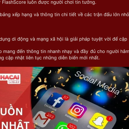
y FlashScore
luôn được người chơi tin tưởng.
bảng xếp hạng và thông tin chi tiết về các trận đấu lớn nhỏ 
ụng di động và mạng xã hội là giải pháp tuyệt vời để cập n
 mang đến thông tin nhanh nhạy và đầy đủ cho người hâm
g cập nhật liên tục những diễn biến mới nhất.