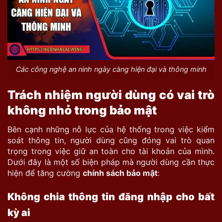
Các công nghệ an ninh ngày càng hiện đại và thông minh
Trách nhiệm người dùng có vai trò
không nhỏ trong bảo mật
Bên cạnh những nỗ lực của hệ thống trong việc kiểm
soát thông tin, người dùng cũng đóng vai trò quan
trọng trong việc giữ an toàn cho tài khoản của mình.
Dưới đây là một số biện pháp mà người dùng cần thực
hiện để tăng cường
chính sách bảo mật
:
Không chia thông tin đăng nhập cho bất
kỳ ai