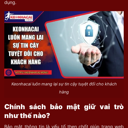
dụng.
Keonhacai luôn mang lại sự tin cậy tuyệt đối cho khách
hàng
Chính sách bảo mật giữ vai trò
như thế nào?
Bảo mật thông tin là yếu tố then chốt giúp trang web