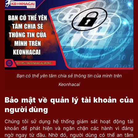
Bạn có thể yên tâm chia sẻ thông tin của mình trên
Keonhacai
Bảo mật về quản lý tài khoản của
người dùng
Chúng tôi sử dụng hệ thống giám sát hoạt động tài
khoản để phát hiện và ngăn chặn các hành vi đáng
ngờ ngay từ đầu. Nhờ đó, người dùng có thể an tâm