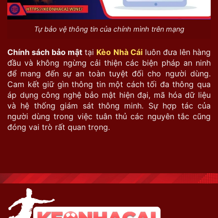
Tự bảo vệ thông tin của chính mình trên mạng
Chính sách bảo mật
tại
Kèo Nhà Cái
luôn đưa lên hàng
đầu và không ngừng cải thiện các biện pháp an ninh
để mang đến sự an toàn tuyệt đối cho người dùng.
Cam kết giữ gìn thông tin một cách tối đa thông qua
áp dụng công nghệ bảo mật hiện đại, mã hóa dữ liệu
và hệ thống giám sát thông minh. Sự hợp tác của
người dùng trong việc tuân thủ các nguyên tắc cũng
đóng vai trò rất quan trọng.