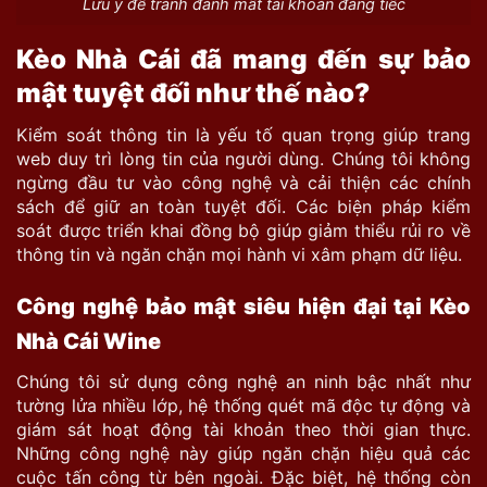
Lưu ý để tránh đánh mất tài khoản đáng tiếc
Kèo Nhà Cái đã mang đến sự bảo
mật tuyệt đối như thế nào?
Kiểm soát thông tin là yếu tố quan trọng giúp trang
web duy trì lòng tin của người dùng. Chúng tôi không
ngừng đầu tư vào công nghệ và cải thiện các
chính
sách
để giữ an toàn tuyệt đối. Các biện pháp kiểm
soát được triển khai đồng bộ giúp giảm thiểu rủi ro về
thông tin và ngăn chặn mọi hành vi xâm phạm dữ liệu.
Công nghệ bảo mật siêu hiện đại tại Kèo
Nhà Cái Wine
Chúng tôi sử dụng công nghệ an ninh bậc nhất như
tường lửa nhiều lớp, hệ thống quét mã độc tự động và
giám sát hoạt động tài khoản theo thời gian thực.
Những công nghệ này giúp ngăn chặn hiệu quả các
cuộc tấn công từ bên ngoài
. Đặc biệt, hệ thống còn