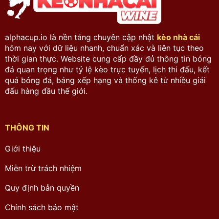
alphacup.io là nền tảng chuyên cập nhật
kèo nhà cái
hôm nay với dữ liệu nhanh, chuẩn xác và liên tục theo
thời gian thực. Website cung cấp đầy đủ thông tin bóng
đá quan trọng như tỷ lệ kèo trực tuyến, lịch thi đấu, kết
quả bóng đá, bảng xếp hạng và thống kê từ nhiều giải
đấu hàng đầu thế giới.
THÔNG TIN
Giới thiệu
Miễn trừ trách nhiệm
Quy định bản quyền
Chính sách bảo mật