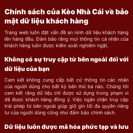
Chính sách của Kèo Nhà Cái về bảo
mật dữ liệu khách hàng
Trang web luôn đặt vấn đề an ninh dữ liệu khách hàng
lên hàng đầu. Đảm bảo rằng mọi thông tin cá nhân của
khách hàng luôn được kiểm soát nghiêm ngặt.
Không có sự truy cập từ bên ngoài đối với
dữ liệu của bạn
Cam kết không cung cấp bất cứ thông tin các nhân
của người dùng cho bất kỳ bên thứ ba nào. Chúng tôi
cam kết rằng dữ liệu chỉ được sử dụng trong phạm vi
đã được khách hàng đồng ý. Việc ngăn chặn truy cập
trái phép từ bên ngoài giúp giữ gìn tối đa quyền riêng
tư của người dùng cũng như đảm bảo
chính sách
.
Dữ liệu luôn được mã hóa phức tạp và lưu