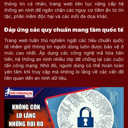
thông tin cá nhân, trang web liên tục nâng cấp hệ
thống an ninh để ngăn chặn các nguy cơ tiềm ẩn từ tin
tặc, phần mềm độc hại và các mối đe dọa khác.
Đáp ứng các quy chuẩn mang tầm quốc tế
Trang web tuân thủ nghiêm ngặt các tiêu chuẩn
quốc
tế nhằm giữ thông tin người dùng luôn được bảo vệ ở
mức cao nhất. Áp dụng các công nghệ mã hóa tiên
tiến, hệ thống an ninh nhiều lớp để chống lại các cuộc
tấn công mạng. Nhờ đó, người dùng có thể hoàn toàn
yên tâm khi truy cập mà không lo lắng về các vấn đề
liên quan đến an ninh dữ liệu.