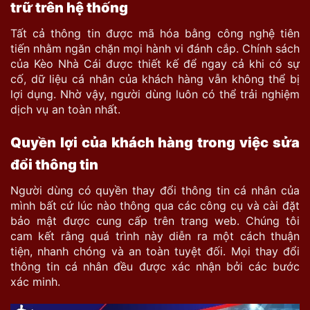
trữ trên hệ thống
Tất cả thông tin được mã hóa bằng công nghệ tiên
tiến nhằm ngăn chặn mọi hành vi đánh cắp.
Chính sách
của Kèo Nhà Cái được thiết kế để ngay cả khi có sự
cố, dữ liệu cá nhân của khách hàng vẫn không thể bị
lợi dụng. Nhờ vậy, người dùng luôn có thể trải nghiệm
dịch vụ an toàn nhất.
Quyền lợi của khách hàng trong việc sửa
đổi thông tin
Người dùng có quyền thay đổi thông tin cá nhân của
mình bất cứ lúc nào thông qua các công cụ và cài đặt
bảo mật được cung cấp trên trang web. Chúng tôi
cam kết rằng quá trình này diễn ra một cách thuận
tiện, nhanh chóng và an toàn tuyệt đối. Mọi thay đổi
thông tin cá nhân đều được xác nhận bởi các bước
xác minh.