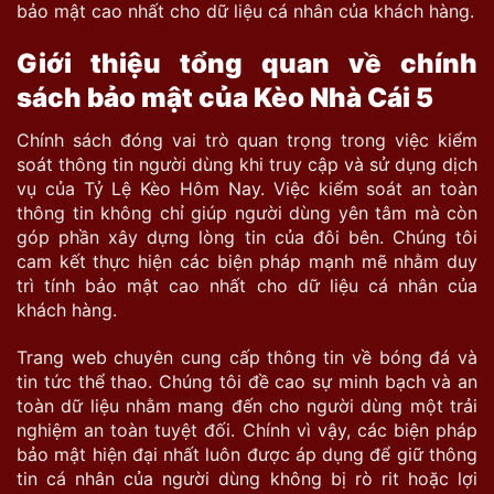
bảo mật cao nhất cho dữ liệu cá nhân của khách hàng.
Giới thiệu tổng quan về chính
sách bảo mật của Kèo Nhà Cái 5
Chính sách
đóng vai trò quan trọng trong việc kiểm
soát thông tin người dùng khi truy cập và sử dụng dịch
vụ của Tỷ Lệ Kèo Hôm Nay. Việc kiểm soát an toàn
thông tin không chỉ giúp người dùng yên tâm mà còn
góp phần xây dựng lòng tin của đôi bên. Chúng tôi
cam kết thực hiện các biện pháp mạnh mẽ nhằm duy
trì tính bảo mật cao nhất cho dữ liệu cá nhân của
khách hàng.
Trang web chuyên cung cấp thông tin về bóng đá và
tin tức thể thao. Chúng tôi đề cao sự minh bạch và an
toàn dữ liệu nhằm mang đến cho người dùng một trải
nghiệm an toàn tuyệt đối. Chính vì vậy, các biện pháp
bảo mật hiện đại nhất luôn được áp dụng để giữ thông
tin cá nhân của người dùng không bị rò rit hoặc lợi