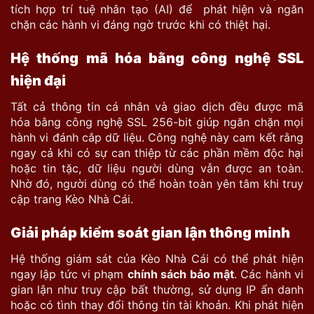
tích hợp trí tuệ nhân tạo (AI) để phát hiện và ngăn
chặn các hành vi đáng ngờ trước khi có thiệt hại.
Hệ thống mã hóa bằng công nghệ SSL
hiện đại
Tất cả thông tin cá nhân và giao dịch đều được mã
hóa bằng công nghệ SSL 256-bit giúp ngăn chặn mọi
hành vi đánh cắp dữ liệu. Công nghệ này cam kết rằng
ngay cả khi có sự can thiệp từ các phần mềm độc hại
hoặc tin tặc, dữ liệu người dùng vẫn được an toàn.
Nhờ đó, người dùng có thể hoàn toàn yên tâm khi truy
cập
trang Kèo Nhà Cái.
Giải pháp kiểm soát gian lận thông minh
Hệ thống giám sát của Kèo Nhà Cái có thể phát hiện
ngay lập tức vi phạm
chính sách bảo mật
. Các hành vi
gian lận như truy cập bất thường, sử dụng IP ẩn danh
hoặc có tình thay đổi thông tin tài khoản. Khi phát hiện