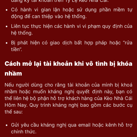
Có hành vi gian lận hoặc sử dụng phần mềm tự
động để can thiệp vào hệ thống.
Liên tục thực hiện các hành vi vi phạm quy định của
hệ thống
.
Bị phát hiện có giao dịch bất hợp pháp hoặc “rửa
tiền”.
Cách mở lại tài khoản khi vô tình bị khóa
nhầm
Nếu người dùng cho rằng tài khoản của mình bị khoá
nhầm hoặc muốn kháng nghị quyết định này, bạn có
thể liên hệ bộ phận hỗ trợ khách hàng của Kèo Nhà Cái
Hôm Nay. Quy trình kháng nghị bao gồm các bước cụ
thể sau:
Gửi yêu cầu kháng nghị qua email hoặc kênh hỗ trợ
chính thức.