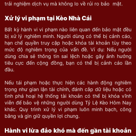
trải nghiệm dịch vụ mà không lo về rủi ro bảo mật.
Xử lý vi phạm tại Kèo Nhà Cái
Bất kỳ hành vi vi phạm nào liên quan đến bảo mật
đều
bị xử lý nghiêm minh. Người dùng có thể bị cảnh cáo,
hạn chế quyền truy cập hoặc khóa tài khoản tùy theo
mức độ nghiêm trọng của vấn đề. Ví dụ: Nếu người
dùng chia sẻ thông tin sai lệch hoặc gây ảnh hưởng
tiêu cực đến cộng đồng, bạn có thể bị cảnh cáo lần
đầu.
Nếu tái phạm hoặc thực hiện các hành động nghiêm
trọng như gian lận tài chính, đánh cắp dữ liệu hoặc có
tình phá hoại hệ thống tài khoản có thể bị khóa vĩnh
viễn để bảo vệ những người dùng Tỷ Lệ Kèo Hôm Nay
khác. Quy trình xử lý vi phạm luôn minh bạch, công
bằng và gìn giữ quyền lợi chung.
Hành vi lừa đảo khó mà đến gần tài khoản