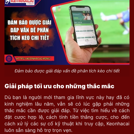
Đảm bảo được giải đáp vấn đề phân tích kèo chi tiết
Giải pháp tối ưu cho những thắc mắc
Dù bạn là người mới tham gia lĩnh vực này hay đã có
kinh nghiệm lâu năm, vẫn sẽ có lúc gặp phải những
thắc mắc cần được giải đáp. Từ việc tìm hiểu về cách
đặt cược hợp lệ, cách tính tiền thắng cược, cho đến
cách xử lý các sự cố kỹ thuật khi truy cập, Keonhacai
luôn sẵn sàng hỗ trợ trọn vẹn.