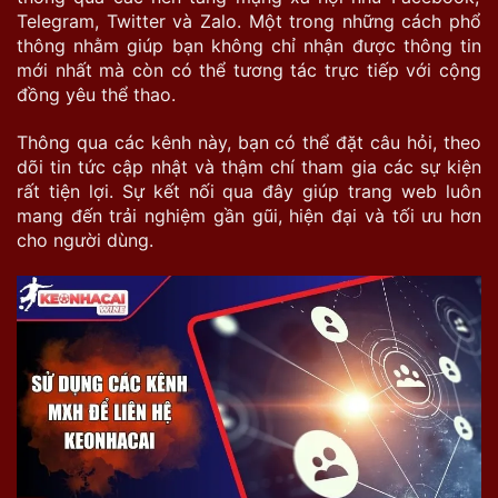
Telegram, Twitter và Zalo. Một trong những cách phổ
thông nhằm giúp bạn không chỉ nhận được thông tin
mới nhất mà còn có thể tương tác trực tiếp với cộng
đồng yêu thể thao.
Thông qua các kênh này, bạn có thể đặt câu hỏi, theo
dõi tin tức cập nhật và thậm chí tham gia các sự kiện
rất tiện lợi. Sự kết nối qua đây giúp trang web luôn
mang đến trải nghiệm gần gũi, hiện đại và tối ưu hơn
cho người dùng.