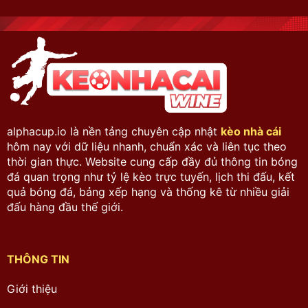
alphacup.io là nền tảng chuyên cập nhật
kèo nhà cái
hôm nay với dữ liệu nhanh, chuẩn xác và liên tục theo
thời gian thực. Website cung cấp đầy đủ thông tin bóng
đá quan trọng như tỷ lệ kèo trực tuyến, lịch thi đấu, kết
quả bóng đá, bảng xếp hạng và thống kê từ nhiều giải
đấu hàng đầu thế giới.
THÔNG TIN
Giới thiệu