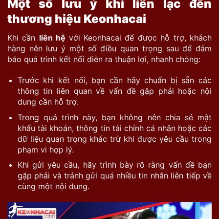
Một số lưu ý khi liên lạc đến
thương hiệu Keonhacai
Khi cần
liên hệ
với Keonhacai để được hỗ trợ, khách
hàng nên lưu ý một số điều quan trọng sau để đảm
bảo quá trình kết nối diễn ra thuận lợi, nhanh chóng:
Trước khi kết nối, bạn cần hãy chuẩn bị sẵn các
thông tin liên quan về vấn đề gặp phải hoặc nội
dung cần hỗ trợ.
Trong quá trình này, bạn không nên chia sẻ mật
khẩu tài khoản, thông tin tài chính cá nhân hoặc các
dữ liệu quan trọng khác trừ khi được yêu cầu trong
phạm vi hợp lý.
Khi gửi yêu cầu, hãy trình bày rõ ràng vấn đề bạn
gặp phải và tránh gửi quá nhiều tin nhắn liên tiếp về
cùng một nội dung.