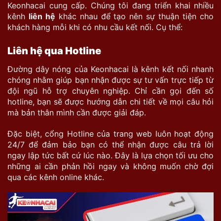
Keonhacai cung cấp. Chúng tôi đang triển khai nhiều
kênh
liên hệ
khác nhau để tạo nên sự thuận tiện cho
khách hàng mỗi khi có nhu cầu kết nối. Cụ thể:
Liên hệ qua Hotline
Đường dây nóng của Keonhacai là kênh kết nối nhanh
chóng nhằm giúp bạn nhận được sự tư vấn trực tiếp từ
đội ngũ hỗ trợ chuyên nghiệp. Chỉ cần gọi đến số
hotline, bạn sẽ được hướng dẫn chi tiết về mọi câu hỏi
mà bản thân mình cần được giải đáp.
Đặc biệt, cổng Hotline của trang web luôn hoạt động
24/7 để đảm bảo bạn có thể nhận được câu trả lời
ngay lập tức bất cứ lúc nào. Đây là lựa chọn tối ưu cho
những ai cần phản hồi ngay và không muốn chờ đợi
qua các kênh online khác.