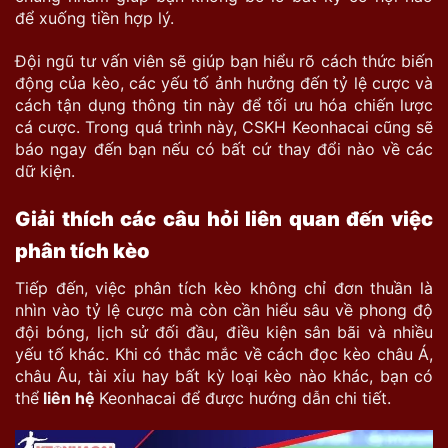
để xuống tiền hợp lý.
Đội ngũ tư vấn viên sẽ giúp bạn hiểu rõ cách thức biến
động của kèo, các yếu tố ảnh hưởng đến tỷ lệ cược và
cách tận dụng thông tin này để tối ưu hóa chiến lược
cá cược. Trong quá trình này, CSKH Keonhacai cũng sẽ
báo ngay đến bạn nếu có bất cứ thay đổi nào về các
dữ kiện.
Giải thích các câu hỏi liên quan đến việc
phân tích kèo
Tiếp đến, việc phân tích kèo không chỉ đơn thuần là
nhìn vào tỷ lệ cược mà còn cần hiểu sâu về phong độ
đội bóng, lịch sử đối đầu, điều kiện sân bãi và nhiều
yếu tố khác. Khi có thắc mắc về cách đọc kèo châu Á,
châu Âu, tài xỉu hay bất kỳ loại kèo nào khác, bạn có
thể
liên hệ
Keonhacai để được hướng dẫn chi tiết.