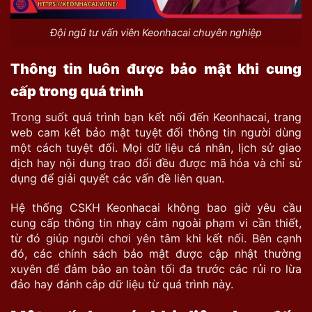
Đội ngũ tư vấn viên Keonhacai chuyên nghiệp
Thông tin luôn được bảo mật khi cung
cấp trong quá trình
Trong suốt quá trình bạn kết nối đến Keonhacai, trang
web cam kết bảo mật tuyệt đối thông tin người dùng
một cách tuyệt đối. Mọi dữ liệu cá nhân, lịch sử giao
dịch hay nội dung trao đổi đều được mã hóa và chỉ sử
dụng để giải quyết các vấn đề liên quan.
Hệ thống CSKH Keonhacai không bao giờ yêu cầu
cung cấp thông tin nhạy cảm ngoài phạm vi cần thiết,
từ đó giúp người chơi yên tâm khi kết nối. Bên cạnh
đó, các chính sách bảo mật được cập nhật thường
xuyên để đảm bảo an toàn tối đa trước các rủi ro lừa
đảo hay đánh cắp dữ liệu từ quá trình này.