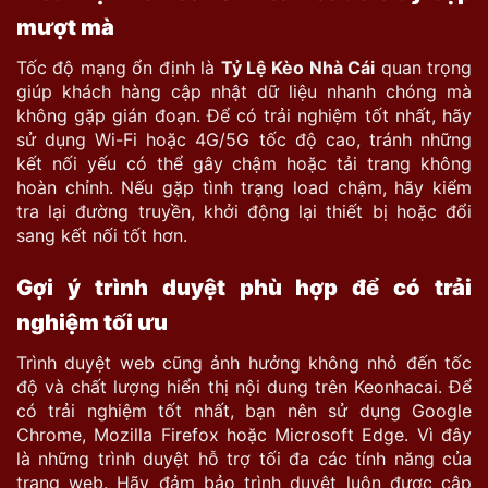
mượt mà
Tốc độ mạng ổn định là
Tỷ Lệ Kèo Nhà Cái
quan trọng
giúp khách hàng cập nhật dữ liệu nhanh chóng mà
không gặp gián đoạn. Để có trải nghiệm tốt nhất, hãy
sử dụng Wi-Fi hoặc 4G/5G tốc độ cao, tránh những
kết nối yếu có thể gây chậm hoặc tải trang không
hoàn chỉnh. Nếu gặp tình trạng load chậm, hãy kiểm
tra lại đường truyền, khởi động lại thiết bị hoặc đổi
sang kết nối tốt hơn.
Gợi ý trình duyệt phù hợp để có trải
nghiệm tối ưu
Trình duyệt web cũng ảnh hưởng không nhỏ đến tốc
độ và chất lượng hiển thị nội dung trên Keonhacai. Để
có trải nghiệm tốt nhất, bạn nên sử dụng Google
Chrome, Mozilla Firefox hoặc Microsoft Edge. Vì đây
là những trình duyệt hỗ trợ tối đa các tính năng của
trang web. Hãy đảm bảo trình duyệt luôn được cập