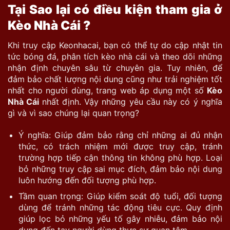
Tại Sao lại có điều kiện tham gia ở
Kèo Nhà Cái ?
Khi truy cập Keonhacai, bạn có thể tự do cập nhật tin
tức bóng đá, phân tích kèo nhà cái và theo dõi những
nhận định chuyên sâu từ chuyên gia. Tuy nhiên, để
đảm bảo chất lượng nội dung cũng như trải nghiệm tốt
nhất cho người dùng, trang web áp dụng một số
Kèo
Nhà Cái
nhất định. Vậy những yêu cầu này có ý nghĩa
gì và vì sao chúng lại quan trọng?
Ý nghĩa: Giúp đảm bảo rằng chỉ những ai đủ nhận
thức, có trách nhiệm mới được truy cập, tránh
trường hợp tiếp cận thông tin không phù hợp. Loại
bỏ những truy cập sai mục đích, đảm bảo nội dung
luôn hướng đến đối tượng phù hợp.
Tầm quan trọng: Giúp kiểm soát độ tuổi, đối tượng
dùng để tránh những tác động tiêu cực. Quy định
giúp lọc bỏ những yếu tố gây nhiễu, đảm bảo nội