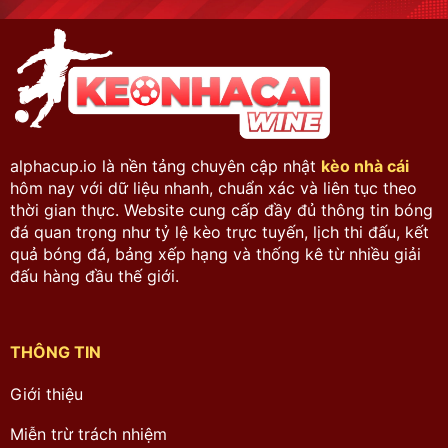
alphacup.io là nền tảng chuyên cập nhật
kèo nhà cái
hôm nay với dữ liệu nhanh, chuẩn xác và liên tục theo
thời gian thực. Website cung cấp đầy đủ thông tin bóng
đá quan trọng như tỷ lệ kèo trực tuyến, lịch thi đấu, kết
quả bóng đá, bảng xếp hạng và thống kê từ nhiều giải
đấu hàng đầu thế giới.
THÔNG TIN
Giới thiệu
Miễn trừ trách nhiệm