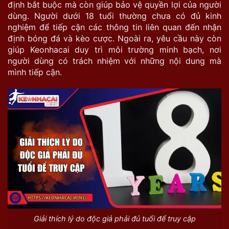
định bắt buộc mà còn giúp bảo vệ quyền lợi của người
dùng. Người dưới 18 tuổi thường chưa có đủ kinh
nghiệm để tiếp cận các thông tin liên quan đến nhận
định bóng đá và kèo cược. Ngoài ra, yêu cầu này còn
giúp Keonhacai duy trì môi trường minh bạch, nơi
người dùng có trách nhiệm với những nội dung mà
mình tiếp cận.
Giải thích lý do độc giả phải đủ tuổi để truy cập