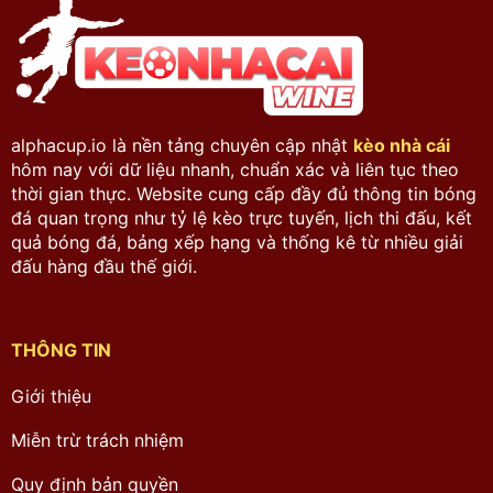
nhanh chóng sẽ mang lại lợi thế rất lớn cho người tham
gia cá cược bóng đá.
Tìm hiểu về kèo nhà cái với
alphacup.io
alphacup.io là nền tảng chuyên cập nhật
kèo nhà cái
hôm nay với dữ liệu nhanh, chuẩn xác và liên tục theo
Kèo nhà cái
(odds) là một bảng số liệu cung cấp tỷ lệ
thời gian thực. Website cung cấp đầy đủ thông tin bóng
cược được các nhà cái đưa ra chi tiết cho từng trận
đá quan trọng như tỷ lệ kèo trực tuyến, lịch thi đấu, kết
đấu bóng đá nhằm giúp người chơi đặt cược dựa trên
quả bóng đá, bảng xếp hạng và thống kê từ nhiều giải
dự đoán kết quả trận đấu. Mỗi loại kèo sẽ có cách tính
đấu hàng đầu thế giới.
thưởng và tỷ lệ ăn khác nhau. Hiểu đơn giản, keo nha
cai chính là công cụ phản ánh đánh giá của nhà cái về
sức mạnh giữa hai đội bóng. Tỷ lệ này sẽ thay đổi dựa
THÔNG TIN
trên nhiều yếu tố như:
Giới thiệu
Phong độ đội bóng
Miễn trừ trách nhiệm
Lịch sử đối đầu
Tình hình lực lượng
Quy định bản quyền