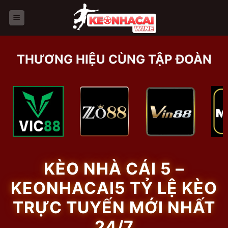
Bỏ
qua
nội
dung
THƯƠNG HIỆU CÙNG TẬP ĐOÀN
KÈO NHÀ CÁI 5 –
KEONHACAI5 TỶ LỆ KÈO
TRỰC TUYẾN MỚI NHẤT
24/7