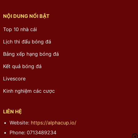
NỘI DUNG NỔI BẬT
Top 10 nhà cái
Lịch thi đấu bóng đá
Bảng xếp hạng bóng đá
Kết quả bóng đá
Livescore
Kinh nghiệm các cược
LIÊN HỆ
Website:
https://alphacup.io/
Phone: 0713489234