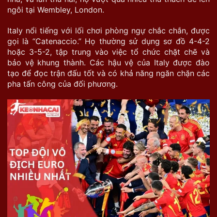
ngôi tại Wembley, London.
Italy nổi tiếng với lối chơi phòng ngự chắc chắn, được
gọi là “Catenaccio.” Họ thường sử dụng sơ đồ 4-4-2
hoặc 3-5-2, tập trung vào việc tổ chức chặt chẽ và
bảo vệ khung thành. Các hậu vệ của Italy được đào
tạo để đọc trận đấu tốt và có khả năng ngăn chặn các
pha tấn công của đối phương.