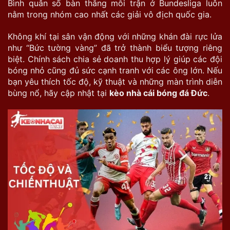
Bình quân số bàn thắng mỗi trận ở Bundesliga luôn
nằm trong nhóm cao nhất các giải vô địch quốc gia.
Không khí tại sân vận động với những khán đài rực lửa
như “Bức tường vàng” đã trở thành biểu tượng riêng
biệt. Chính sách chia sẻ doanh thu hợp lý giúp các đội
bóng nhỏ cũng đủ sức cạnh tranh với các ông lớn. Nếu
bạn yêu thích tốc độ, kỹ thuật và những màn trình diễn
bùng nổ, hãy cập nhật tại
kèo nhà cái bóng đá Đức
.