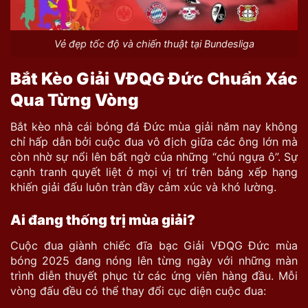
Vẻ đẹp tốc độ và chiến thuật tại Bundesliga
Bắt Kèo Giải VĐQG Đức Chuẩn Xác
Qua Từng Vòng
Bắt kèo nhà cái bóng đá Đức mùa giải năm nay không
chỉ hấp dẫn bởi cuộc đua vô địch giữa các ông lớn mà
còn nhờ sự nổi lên bất ngờ của những “chú ngựa ô”. Sự
cạnh tranh quyết liệt ở mọi vị trí trên bảng xếp hạng
khiến giải đấu luôn tràn đầy cảm xúc và khó lường.
Ai đang thống trị mùa giải?
Cuộc đua giành chiếc đĩa bạc Giải VĐQG Đức mùa
bóng 2025 đang nóng lên từng ngày với những màn
trình diễn thuyết phục từ các ứng viên hàng đầu. Mỗi
vòng đấu đều có thể thay đổi cục diện cuộc đua: