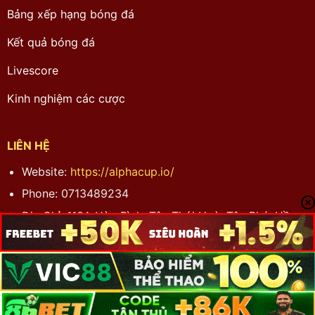
Bảng xếp hạng bóng đá
Kết quả bóng đá
Livescore
Kinh nghiệm các cược
LIÊN HỆ
Website:
https://alphacup.io/
Phone: 0713489234
Địa Chỉ: 113A Hòa Bình, Tân Thới Hoà, Tân Phú, Hồ
Chí Minh, Việt Nam
Email:
info@keonhacai.wine
Từ khoá: kèo nhà cái, kèo nhà cái 5, tỷ lệ kèo nhà cái
5, tỷ lệ kèo trực tuyến, tỷ lệ kèo nhà cái hôm nay