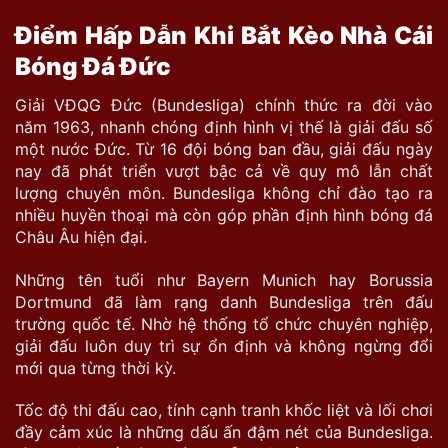
Điểm Hấp Dẫn Khi Bắt Kèo Nhà Cái
Bóng Đá Đức
Giải VĐQG Đức (Bundesliga) chính thức ra đời vào
năm 1963, nhanh chóng định hình vị thế là giải đấu số
một nước Đức. Từ 16 đội bóng ban đầu, giải đấu ngày
nay đã phát triển vượt bậc cả về quy mô lẫn chất
lượng chuyên môn. Bundesliga không chỉ đào tạo ra
nhiều huyền thoại mà còn góp phần định hình bóng đá
Châu Âu hiện đại.
Những tên tuổi như Bayern Munich hay Borussia
Dortmund đã làm rạng danh Bundesliga trên đấu
trường quốc tế. Nhờ hệ thống tổ chức chuyên nghiệp,
giải đấu luôn duy trì sự ổn định và không ngừng đổi
mới qua từng thời kỳ.
Tốc độ thi đấu cao, tính cạnh tranh khốc liệt và lối chơi
đầy cảm xúc là những dấu ấn đậm nét của Bundesliga.