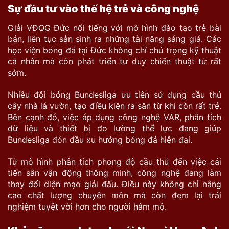
Sự đầu tư vào thế hệ trẻ và công nghệ
Giải VĐQG Đức nổi tiếng với mô hình đào tạo trẻ bài
bản, liên tục sản sinh ra những tài năng sáng giá. Các
học viện bóng đá tại Đức không chỉ chú trọng kỹ thuật
cá nhân mà còn phát triển tư duy chiến thuật từ rất
sớm.
Nhiều đội bóng Bundesliga ưu tiên sử dụng cầu thủ
cây nhà lá vườn, tạo điều kiện ra sân từ khi còn rất trẻ.
Bên cạnh đó, việc áp dụng công nghệ VAR, phân tích
dữ liệu và thiết bị đo lường thể lực đang giúp
Bundesliga đón đầu xu hướng bóng đá hiện đại.
Từ mô hình phân tích phong độ cầu thủ đến việc cải
tiến sân vận động thông minh, công nghệ đang làm
thay đổi diện mạo giải đấu. Điều này không chỉ nâng
cao chất lượng chuyên môn mà còn đem lại trải
nghiệm tuyệt vời hơn cho người hâm mộ.