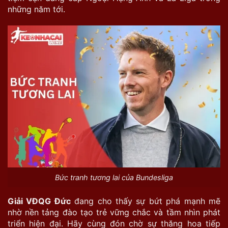
những năm tới.
Bức tranh tương lai của Bundesliga
Giải VĐQG Đức
đang cho thấy sự bứt phá mạnh mẽ
nhờ nền tảng đào tạo trẻ vững chắc và tầm nhìn phát
triển hiện đại. Hãy cùng đón chờ sự thăng hoa tiếp