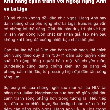
Khả năng cạnh tranh với Ngoại Hạng Anh
và La Liga
Dù tài chính không dồi dào như Ngoại Hạng Anh hay
danh tiếng chưa phủ rộng như La Liga, Bundesliga vẫn
có những lợi thế riêng. Giải đấu này duy trì giá vé hợp
lý, sân vận động luôn chật kín khán giả, tạo nên bầu
không khí bóng đá cuồng nhiệt bậc nhất thế giới.
Các câu lạc bộ tại Đức vận hành minh bạch, tài chính
bền vững theo quy định “50+1”, đảm bảo quyền kiểm
soát từ cộng đồng người hâm mộ. Về chuyên môn,
Bundesliga cũng đang chứng kiến sự đa dạng về
phong cách thi đấu, từ pressing hiện đại đến tấn công
tổng lực.
Sự bùng nổ của những ngôi sao mới và lứa HLV tài
năng như Julian Nagelsmann hứa hẹn sẽ giúp giải đấu
cạnh tranh sòng phẳng hơn trong tương lai. Nếu tiếp
tục đầu tư có chiến lược, Bundesliga hoàn toàn có thể
tiệm cận đẳng cấp Ngoại Hạng Anh và La Liga trong