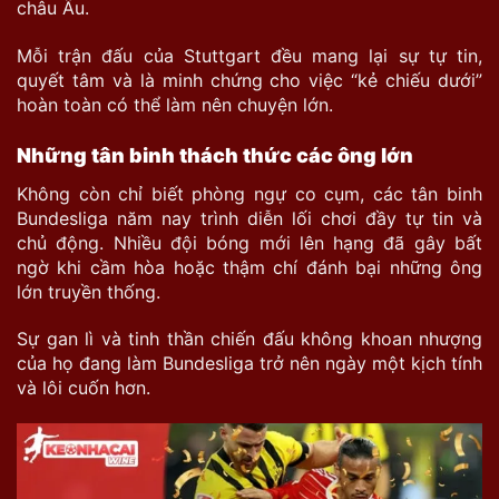
châu Âu.
Mỗi trận đấu của Stuttgart đều mang lại sự tự tin,
quyết tâm và là minh chứng cho việc “kẻ chiếu dưới”
hoàn toàn có thể làm nên chuyện lớn.
Những tân binh thách thức các ông lớn
Không còn chỉ biết phòng ngự co cụm, các tân binh
Bundesliga năm nay trình diễn lối chơi đầy tự tin và
chủ động. Nhiều đội bóng mới lên hạng đã gây bất
ngờ khi cầm hòa hoặc thậm chí đánh bại những ông
lớn truyền thống.
Sự gan lì và tinh thần chiến đấu không khoan nhượng
của họ đang làm Bundesliga trở nên ngày một kịch tính
và lôi cuốn hơn.