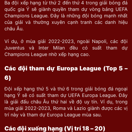
Ba đội xếp hạng từ thứ 2 đến thứ 4 trong giải bóng đá
quốc gia Ý sẽ giành quyền tham dự vòng bảng UEFA
Champions League. Đây là những đội bóng mạnh nhất
của giải và thường xuyên cạnh tranh các danh hiệu
châu Âu.
Ví dụ, ở mùa giải 2022-2023, ngoài Napoli, các đội
Juventus và Inter Milan đều có suất tham dự
Champions League nhờ xếp hạng cao.
Các đội tham dự Europa League (Top 5 –
6)
Đội xếp hạng thứ 5 và thứ 6 trong giải bóng đá ngoại
hạng Ý sẽ có suất tham dự UEFA Europa League. Đây
là giải đấu châu Âu thứ hai về độ uy tín. Ví dụ, trong
mùa giải 2022-2023, Roma và Lazio giành được các vị
trí này và tham dự Europa League mùa sau.
Các đội xuống hạng (Vị trí 18 – 20)