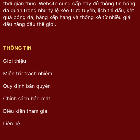
thời gian thực. Website cung cấp đầy đủ thông tin bóng
đá quan trọng như tỷ lệ kèo trực tuyến, lịch thi đấu, kết
quả bóng đá, bảng xếp hạng và thống kê từ nhiều giải
đấu hàng đầu thế giới.
THÔNG TIN
Giới thiệu
Miễn trừ trách nhiệm
Quy định bản quyền
Chính sách bảo mật
Điều kiện tham gia
Liên hệ