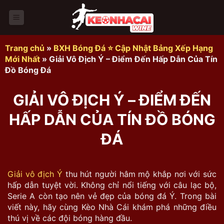
Bỏ
qua
nội
dung
Trang chủ
»
BXH Bóng Đá ⭐ Cập Nhật Bảng Xếp Hạng
Mới Nhất
»
Giải Vô Địch Ý – Điểm Đến Hấp Dẫn Của Tín
Đồ Bóng Đá
GIẢI VÔ ĐỊCH Ý – ĐIỂM ĐẾN
HẤP DẪN CỦA TÍN ĐỒ BÓNG
ĐÁ
Giải vô địch Ý
thu hút người hâm mộ khắp nơi với sức
hấp dẫn tuyệt vời. Không chỉ nổi tiếng với câu lạc bộ,
Serie A còn tạo nên vẻ đẹp của bóng đá Ý. Trong bài
viết này, hãy cùng Kèo Nhà Cái khám phá những điều
thú vị về các đội bóng hàng đầu.