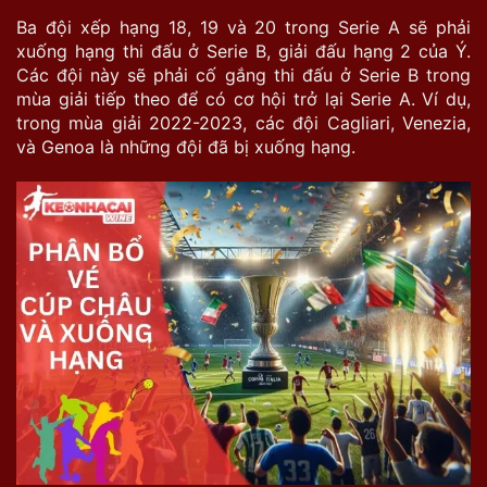
Ba đội xếp hạng 18, 19 và 20 trong Serie A sẽ phải
xuống hạng thi đấu ở Serie B, giải đấu hạng 2 của Ý.
Các đội này sẽ phải cố gắng thi đấu ở Serie B trong
mùa giải tiếp theo để có cơ hội trở lại Serie A. Ví dụ,
trong mùa giải 2022-2023, các đội Cagliari, Venezia,
và Genoa là những đội đã bị xuống hạng.