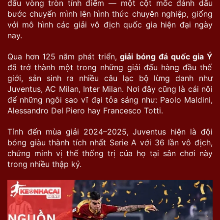
đấu vòng tròn tính điểm — một cột mốc đánh dấu
bước chuyển mình lên hình thức chuyên nghiệp, giống
với mô hình các giải vô địch quốc gia hiện đại ngày
nay.
Qua hơn 125 năm phát triển,
giải bóng đá quốc gia Ý
đã trở thành một trong những giải đấu hàng đầu thế
giới, sản sinh ra nhiều câu lạc bộ lừng danh như
Juventus, AC Milan, Inter Milan. Nơi đây cũng là cái nôi
để những ngôi sao vĩ đại tỏa sáng như: Paolo Maldini,
Alessandro Del Piero hay Francesco Totti.
Tính đến mùa giải 2024–2025, Juventus hiện là đội
bóng giàu thành tích nhất Serie A với 36 lần vô địch,
chứng minh vị thế thống trị của họ tại sân chơi này
trong nhiều thập kỷ.