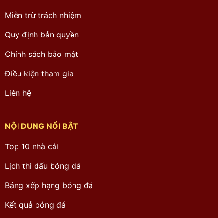
Miễn trừ trách nhiệm
Quy định bản quyền
Chính sách bảo mật
Điều kiện tham gia
Liên hệ
NỘI DUNG NỔI BẬT
Top 10 nhà cái
Lịch thi đấu bóng đá
Bảng xếp hạng bóng đá
Kết quả bóng đá