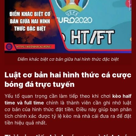
Điểm khác biệt cơ bản giữa hai hình thức đặc biệt
Luật cơ bản hai hình thức cá cược
bóng đá trực tuyến
Yếu tố quan trọng cần làm tiếp theo khi chơi
kèo half
time và full time
chính là thành viên cần ghi nhớ luật
cơ bản của hình thức đặt tiền. Điều này giúp bạn phân
tích chính xác được tỷ lệ kèo mà nhà cái đưa ra để đặt
tiền hiệu quả nhất.