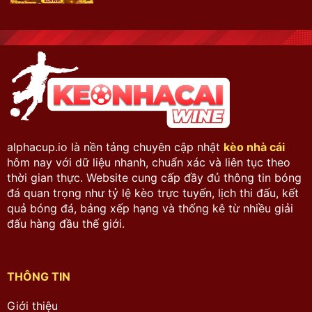
alphacup.io là nền tảng chuyên cập nhật
kèo nhà cái
hôm nay với dữ liệu nhanh, chuẩn xác và liên tục theo
thời gian thực. Website cung cấp đầy đủ thông tin bóng
đá quan trọng như tỷ lệ kèo trực tuyến, lịch thi đấu, kết
quả bóng đá, bảng xếp hạng và thống kê từ nhiều giải
đấu hàng đầu thế giới.
THÔNG TIN
Giới thiệu