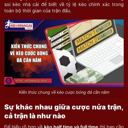
soi kèo nhà cái để biết về tỷ lệ kèo chính xác trong
toàn bộ thời gian của trận đấu.
Kiến thức chung về kèo cược bóng đá cần nắm
Sự khác nhau giữa cược nửa trận,
cả trận là như nào
Để hiểu rõ hơn về
kèo half time và full time
thì bạn cần