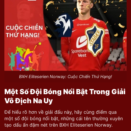
BXH Eliteserien Norway: Cuộc Chiến Thứ Hạng!
Một Số Đội Bóng Nổi Bật Trong Giải
Vô Địch Na Uy
Để hiểu rõ hơn về giải đấu này, hãy cùng điểm qua
một số đội bóng nổi bật, những cái tên thường xuyên
tạo dấu ấn đậm nét trên BXH Eliteserien Norway.