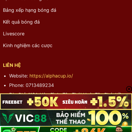
Bảng xếp hạng bóng đá
Kết quả bóng đá
Livescore
Kinh nghiệm các cược
LIÊN HỆ
Website:
https://alphacup.io/
Phone: 0713489234
Địa Chỉ: 113A Hòa Bình, Tân Thới Hoà, Tân Phú, Hồ
Chí Minh, Việt Nam
Email:
info@keonhacai.wine
Từ khoá: kèo nhà cái, kèo nhà cái 5, tỷ lệ kèo nhà cái
5, tỷ lệ kèo trực tuyến, tỷ lệ kèo nhà cái hôm nay