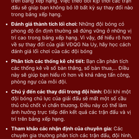
trên bảng xếp hạng. Việc theo dõi kịp thời các trận
đấu sẽ giúp bạn không bỏ lỡ bất kỳ sự thay đổi nào
trong bảng xếp hạng.
Đánh giá thành tích lối chơi:
Những đội bóng có
phong độ ổn định thường sẽ đứng vững ở những vị
trí cao trong bảng xếp hạng. Vì vậy, để hiểu rõ hơn
về sự thay đổi của giải VĐQG Na Uy, hãy học cách
đánh giá lối chơi của các đội bóng
Phân tích các thống kê chi tiết:
Bạn cần phân tích
các thống kê về số bàn thắng, số bàn thua,… Điều
này sẽ giúp bạn hiểu rõ hơn về khả năng tấn công,
phòng ngự của mỗi đội.
Chú ý đến các thay đổi trong đội hình:
Đôi khi một
đội bóng chủ lực của giải đấu sẽ mất một số cầu
thủ chủ chốt vì chấn thương. Điều này có thể làm
ảnh hưởng trực tiếp đến kết quả các trận đấu và vị
trí trên bảng xếp hạng.
Tham khảo các nhận định của chuyên gia:
Các
chuyên gia thường phân tích các trận đấu, đội hình,