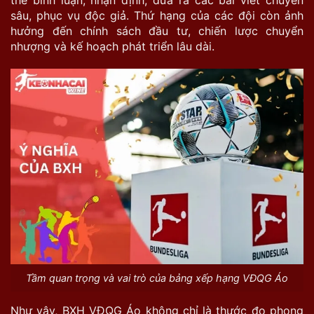
thể bình luận, nhận định, đưa ra các bài viết chuyên
sâu, phục vụ độc giả. Thứ hạng của các đội còn ảnh
hưởng đến chính sách đầu tư, chiến lược chuyển
nhượng và kế hoạch phát triển lâu dài.
Tầm quan trọng và vai trò của bảng xếp hạng VĐQG Áo
Như vậy, BXH VĐQG Áo không chỉ là thước đo phong