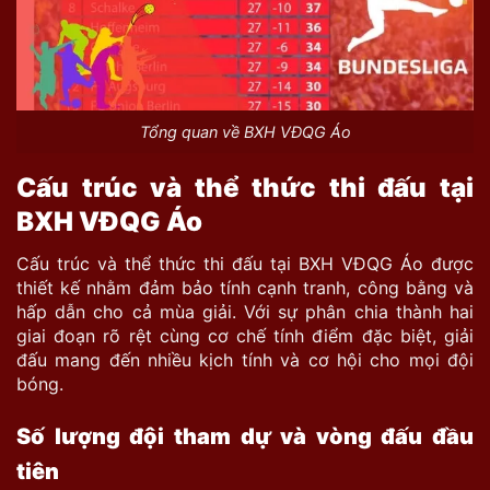
Tổng quan về BXH VĐQG Áo
Cấu trúc và thể thức thi đấu tại
BXH VĐQG Áo
Cấu trúc và thể thức thi đấu tại BXH VĐQG Áo được
thiết kế nhằm đảm bảo tính cạnh tranh, công bằng và
hấp dẫn cho cả mùa giải. Với sự phân chia thành hai
giai đoạn rõ rệt cùng cơ chế tính điểm đặc biệt, giải
đấu mang đến nhiều kịch tính và cơ hội cho mọi đội
bóng.
Số lượng đội tham dự và vòng đấu đầu
tiên