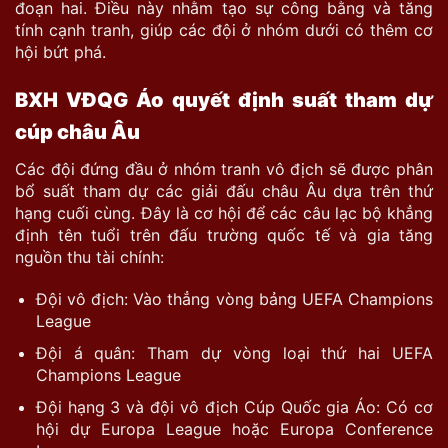
đoạn hai. Điều này nhằm tạo sự công bằng và tăng
tính cạnh tranh, giúp các đội ở nhóm dưới có thêm cơ
hội bứt phá.
BXH VĐQG Áo quyết định suất tham dự
cúp châu Âu
Các đội đứng đầu ở nhóm tranh vô địch sẽ được phân
bổ suất tham dự các giải đấu châu Âu dựa trên thứ
hạng cuối cùng. Đây là cơ hội để các câu lạc bộ khẳng
định tên tuổi trên đấu trường quốc tế và gia tăng
nguồn thu tài chính:
Đội vô địch: Vào thẳng vòng bảng UEFA Champions
League
Đội á quân: Tham dự vòng loại thứ hai UEFA
Champions League
Đội hạng 3 và đội vô địch Cúp Quốc gia Áo: Có cơ
hội dự Europa League hoặc Europa Conference