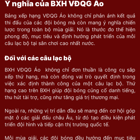
Ý nghĩa của BXH VĐQG Áo
Bảng xếp hạng VĐQG Áo không chỉ phản ánh kết quả
thi đấu của các đội bóng mà còn mang ý nghĩa chiến
lược trong toàn bộ mùa giải. Nó là thước đo thể hiện
phong độ, mục tiêu và định hướng phát triển của mỗi
câu lạc bộ tại sân chơi cao nhất nước.
Đối với các câu lạc bộ
BXH VĐQG Áo không chỉ đơn thuần là công cụ sắp
xếp thứ hạng, mà còn đóng vai trò quyết định trong
việc xác định thành công của một câu lạc bộ. Thứ
hạng cao trên BXH giúp đội bóng củng cố danh tiếng,
thu hút tài trợ, cũng như tăng giá trị thương mại.
Ngoài ra, những vị trí dẫn đầu sẽ mang đến cơ hội góp
mặt ở các giải đấu châu Âu, từ đó tạo điều kiện phát
triển đội hình và tiếp cận thị trường quốc tế.
Mỗi mùa giải, các đội bóng đều hướng đến mục tiêu