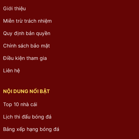
Giới thiệu
Miễn trừ trách nhiệm
Quy định bản quyền
Chính sách bảo mật
Điều kiện tham gia
Liên hệ
NỘI DUNG NỔI BẬT
Top 10 nhà cái
Lịch thi đấu bóng đá
Bảng xếp hạng bóng đá