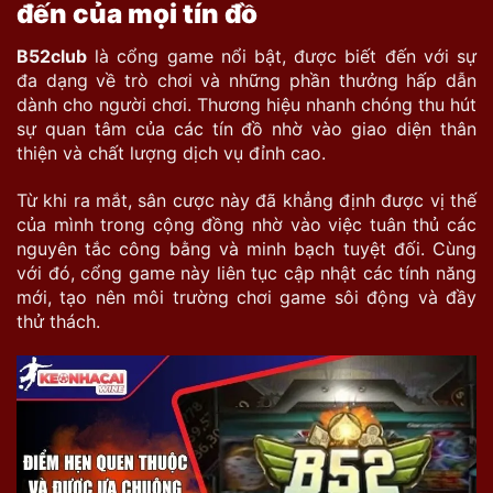
đến của mọi tín đồ
B52club
là cổng game nổi bật, được biết đến với sự
đa dạng về trò chơi và những phần thưởng hấp dẫn
dành cho người chơi. Thương hiệu nhanh chóng thu hút
sự quan tâm của các tín đồ nhờ vào giao diện thân
thiện và chất lượng dịch vụ đỉnh cao.
Từ khi ra mắt, sân cược này đã khẳng định được vị thế
của mình trong cộng đồng nhờ vào việc tuân thủ các
nguyên tắc công bằng và minh bạch tuyệt đối. Cùng
với đó, cổng game này liên tục cập nhật các tính năng
mới, tạo nên môi trường chơi game sôi động và đầy
thử thách.