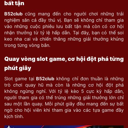
bất tận
B52club
cũng mang đến cho người chơi những trải
nghiệm săn cá đầy thú vị. Bạn sẽ không chỉ tham gia
vào những cuộc phiêu lưu bất tận mà còn có cơ hội
nhận thưởng từ tỷ lệ hấp dẫn. Tại đây, bạn có thể soi
keo nha cai và chiến thắng những giải thưởng khủng
trong từng vòng bắn.
Quay vòng slot game, cơ hội đột phá từng
phút giây
Slot game tại
B52club
không chỉ đơn thuần là những
trò chơi quay hũ mà còn là những cơ hội đột phá
không ngừng nghỉ. Với tỷ lệ kèo 5 cực kỳ hấp dẫn,
người tham gia có thể trúng những giải thưởng lớn chỉ
sau một lần quay. Mỗi phút giây đều mang đến sự bất
ngờ cho hội viên khi tham gia vào các tựa game đầy
kịch tính.