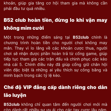
khoản, giúp gia tăng cơ hội tham gia mà không cần
phải đầu tư quá nhiều.
B52 club hoàn tiền, đừng lo khi vận may
không mỉm cười
Một trong những điểm sáng tại
B52club
chính là
chương trình hoàn tiền cho người chơi không may
mắn. Thay vì lo lắng về các khoản cược thua, người
chơi sẽ nhận được phần hoàn trả từ cổng game, giúp
tiếp tục tham gia các trận đấu và chinh phục các kèo
nhà cái 5. Chính điều này đã giúp cổng giữ chân hội
viên đặc biệt là những ai yêu thích sự công bằng và
minh bạch trong các tỷ lệ kèo.
Chế độ VIP đẳng cấp dành riêng cho dẫn
lão luyện
B52club
không chỉ quan tâm đến người chơi mới mà
còn dành rất nhiều sự ưu ái cho các tay cược lâu năm.