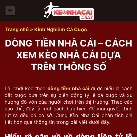
Bỏ
qua
nội
dung
Trang chủ
»
Kinh Nghiệm Cá Cược
DÒNG TIỀN NHÀ CÁI – CÁCH
XEM KÈO NHÀ CÁI DỰA
TRÊN THÔNG SỐ
Lối chơi kèo theo
dòng tiền nhà cái
được hiểu là cách
đặt cược dựa trên sự biến động tỷ lệ cá cược và xu
hướng đổ vốn của người chơi trên thị trường. Theo các
cao thủ, đây là một cách hữu hiệu để mọi quyết định
rút ra đều có cơ sở. Cùng Kèo Nhà Cái phân tích chi
tiết hơn qua thông tin trong bài viết dưới đây.
Hiểu rõ căn về về dòng tiền tỷ lệ