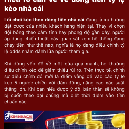
kèo nhà cái
Lối chơi kèo theo dòng tiền nhà cái
đang là xu hướng
đặt cược của nhiều khách hàng hiện tại. Thay vì chọn
đội bóng theo cảm tính hay phong độ gần đây, người
áp dụng chiến thuật này quan sát xem hệ thống đang
chạy tiền như thế nào, nghĩa là họ đang điều chỉnh tỷ
lệ odds nhằm đánh lừa người tham gia.
Khi dòng vốn đổ về một cửa quá mạnh, họ thường
điều chỉnh kèo để giảm thiểu rủi ro. Trên thực tế, chính
sự điều chỉnh đó mới là điểm vàng để vào các ty le
keo 5 ngược chiều với đám đông, nâng cao xác suất
thắng lớn. Khi bạn hiểu được ý đồ, bản thân sẽ không
bị cuốn theo đại chúng mà biết thời điểm vào tiền
chuẩn xác.