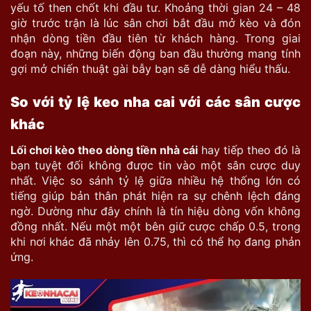
yếu tố then chốt khi đầu tư. Khoảng thời gian 24 – 48
giờ trước trận là lúc sân chơi bắt đầu mở kèo và đón
nhận dòng tiền đầu tiên từ khách hàng. Trong giai
đoạn này, những biến động ban đầu thường mang tính
gợi mở chiến thuật gài bẫy bạn sẽ dễ dàng hiểu thấu.
So với tỷ lệ keo nha cai với các sân cược
khác
Lối chơi kèo theo dòng tiền nhà cái
hay tiếp theo đó là
bạn tuyệt đối không được tin vào một sân cược duy
nhất. Việc so sánh tỷ lệ giữa nhiều hệ thống lớn có
tiếng giúp bản thân phát hiện ra sự chênh lệch đáng
ngờ. Dường như đây chính là tín hiệu dòng vốn không
đồng nhất. Nếu một một bên giữ cược chấp 0.5, trong
khi nơi khác đã nhảy lên 0.75, thì có thể họ đang phản
ứng.