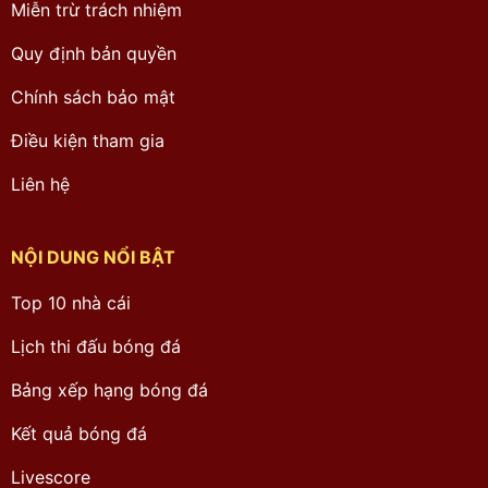
Miễn trừ trách nhiệm
Quy định bản quyền
Chính sách bảo mật
Điều kiện tham gia
Liên hệ
NỘI DUNG NỔI BẬT
Top 10 nhà cái
Lịch thi đấu bóng đá
Bảng xếp hạng bóng đá
Kết quả bóng đá
Livescore