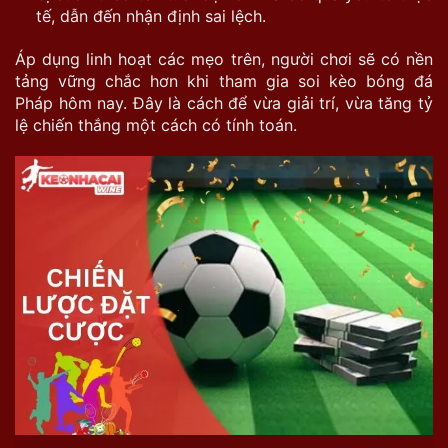
tế, dẫn đến nhận định sai lệch.
Áp dụng linh hoạt các mẹo trên, người chơi sẽ có nền
tảng vững chắc hơn khi tham gia soi kèo bóng đá
Pháp hôm nay. Đây là cách để vừa giải trí, vừa tăng tỷ
lệ chiến thắng một cách có tính toán.