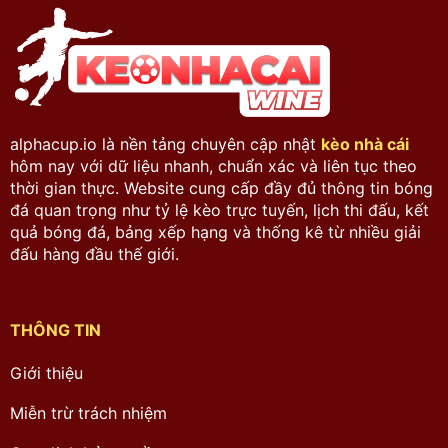
alphacup.io là nền tảng chuyên cập nhật
kèo nhà cái
hôm nay với dữ liệu nhanh, chuẩn xác và liên tục theo
thời gian thực. Website cung cấp đầy đủ thông tin bóng
đá quan trọng như tỷ lệ kèo trực tuyến, lịch thi đấu, kết
quả bóng đá, bảng xếp hạng và thống kê từ nhiều giải
đấu hàng đầu thế giới.
THÔNG TIN
Giới thiệu
Miễn trừ trách nhiệm