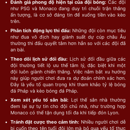
Đánh giá phong độ hiện tại của đội bóng:
Các đội
như PSG và Monaco đang duy trì chuỗi trận thắng
ấn tượng, là cơ sở đáng tin để xuống tiền vào kèo
trên.
Phân tích động lực thi đấu:
Những đội còn mục tiêu
như đua vô địch hay giành suất dự cúp châu Âu
thường thi đấu quyết tâm hơn hẳn so với các đội đã
an bài.
Theo dõi lịch sử đối đầu:
Lịch sử đối đầu giữa các
đội thường tiết lộ ưu thế tâm lý, đặc biệt khi một
đội luôn giành chiến thắng. Việc nắm bắt xu hướng
này giúp người chơi đưa ra dự đoán chính xác hơn.
Đây là yếu tố quan trọng khi tham khảo tỷ lệ bóng
đá Pháp và kèo bóng đá Pháp.
Xem xét yếu tố sân bãi:
Lợi thế sân nhà thường
đem lại sự tự tin cho đội chủ nhà, như trường hợp
Monaco có thể tận dụng tối đa khi tiếp đón Lyon.
Tránh đặt cược theo cảm tính:
Nhiều người chơi dễ
bị cuốn theo tên tuổi đội lớn mà bỏ qua yếu tố thực