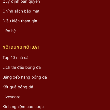
Quy định bản quyền
Chính sách bảo mật
Điều kiện tham gia
Liên hệ
NỘI DUNG NỔI BẬT
Top 10 nhà cái
Lịch thi đấu bóng đá
Bảng xếp hạng bóng đá
Kết quả bóng đá
Livescore
Kinh nghiệm các cược