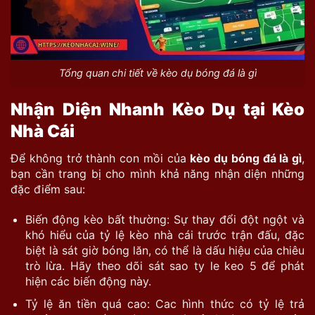
Tổng quan chi tiết về kèo dụ bóng đá là gì
Nhận Diện Nhanh Kèo Dụ tại Kèo
Nhà Cái
Để không trở thành con mồi của
kèo dụ bóng đá là gì
,
bạn cần trang bị cho mình khả năng nhận diện những
đặc điểm sau:
Biến động kèo bất thường: Sự thay đổi đột ngột và
khó hiểu của tỷ lệ kèo nhà cái trước trận đấu, đặc
biệt là sát giờ bóng lăn, có thể là dấu hiệu của chiêu
trò lừa. Hãy theo dõi sát sao ty le keo 5 để phát
hiện các biến động này.
Tỷ lệ ăn tiền quá cao: Cac hình thức có tỷ lệ trả