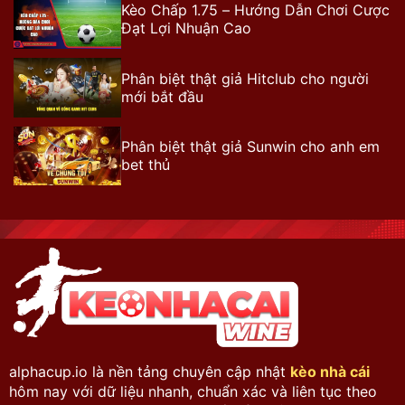
Kèo Chấp 1.75 – Hướng Dẫn Chơi Cược
Đạt Lợi Nhuận Cao
Phân biệt thật giả Hitclub cho người
mới bắt đầu
Phân biệt thật giả Sunwin cho anh em
bet thủ
alphacup.io là nền tảng chuyên cập nhật
kèo nhà cái
hôm nay với dữ liệu nhanh, chuẩn xác và liên tục theo