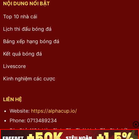
NỘI DUNG NỔI BẬT
Top 10 nhà cái
Lịch thi đấu bóng đá
Bảng xếp hạng bóng đá
Kết quả bóng đá
Livescore
Kinh nghiệm các cược
LIÊN HỆ
Website:
https://alphacup.io/
Phone: 0713489234
Địa Chỉ: 113A Hòa Bình, Tân Thới Hoà, Tân Phú, Hồ
Chí Minh, Việt Nam