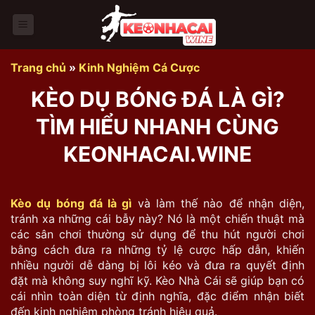
Bỏ
qua
nội
dung
Trang chủ
»
Kinh Nghiệm Cá Cược
KÈO DỤ BÓNG ĐÁ LÀ GÌ?
TÌM HIỂU NHANH CÙNG
KEONHACAI.WINE
Kèo dụ
bóng đá là gì
và làm thế nào để nhận diện,
tránh xa những cái bẫy này? Nó là một chiến thuật mà
các sân chơi thường sử dụng để thu hút người chơi
bằng cách đưa ra những tỷ lệ cược hấp dẫn, khiến
nhiều người dễ dàng bị lôi kéo và đưa ra quyết định
đặt mà không suy nghĩ kỹ. Kèo Nhà Cái sẽ giúp bạn có
cái nhìn toàn diện từ định nghĩa, đặc điểm nhận biết
đến kinh nghiệm phòng tránh hiệu quả.