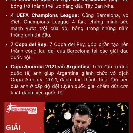
bóng trở thành thế lực hàng đầu Tây Ban Nha.
4 UEFA Champions League:
Cùng Barcelona, vô
địch Champions League 4 lần, chứng minh sức
mạnh vượt trội của đội bóng trong những năm
tháng anh thi đấu.
7 Copa del Rey:
7 Copa del Rey, góp phần tạo nên
thành công lâu dài của Barcelona tại các giải đấu
quốc nội.
Copa America 2021 với Argentina:
Trên đấu trường
quốc tế, anh giúp Argentina giành chức vô địch
Copa America 2021, đánh dấu thành tích đầu tiên
của anh ở cấp độ đội tuyển quốc gia, chấm dứt cơn
khát danh hiệu quốc tế.