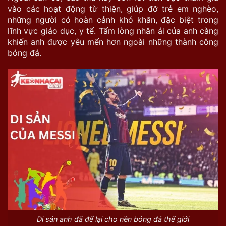
vào các hoạt động từ thiện, giúp đỡ trẻ em nghèo,
những người có hoàn cảnh khó khăn, đặc biệt trong
lĩnh vực giáo dục, y tế. Tấm lòng nhân ái của anh càng
khiến anh được yêu mến hơn ngoài những thành công
bóng đá.
Di sản anh đã để lại cho nền bóng đá thế giới