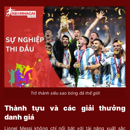
Trở thành siêu sao bóng đá thế giới
Thành tựu và các giải thưởng
danh giá
Lionel Messi không chỉ nổi bật với tài năng xuất sắc