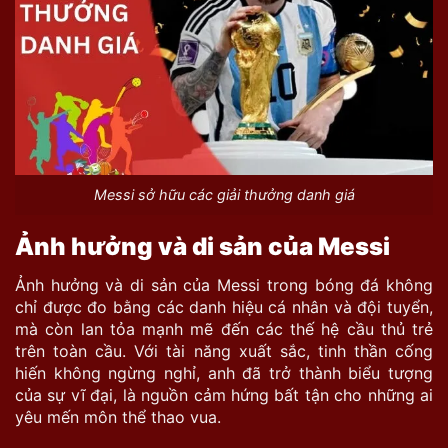
Messi sở hữu các giải thưởng danh giá
Ảnh hưởng và di sản của Messi
Ảnh hưởng và di sản của Messi trong bóng đá không
chỉ được đo bằng các danh hiệu cá nhân và đội tuyển,
mà còn lan tỏa mạnh mẽ đến các thế hệ cầu thủ trẻ
trên toàn cầu. Với tài năng xuất sắc, tinh thần cống
hiến không ngừng nghỉ, anh đã trở thành biểu tượng
của sự vĩ đại, là nguồn cảm hứng bất tận cho những ai
yêu mến môn thể thao vua.