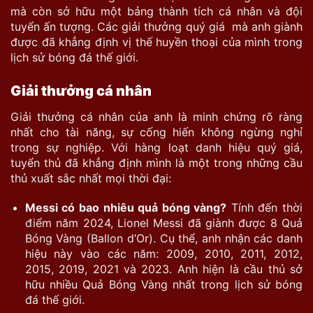
mà còn sở hữu một bảng thành tích cá nhân và đội
tuyển ấn tượng. Các giải thưởng quý giá mà anh giành
được đã khẳng định vị thế huyền thoại của mình trong
lịch sử bóng đá thế giới.
Giải thưởng cá nhân
Giải thưởng cá nhân của anh là minh chứng rõ ràng
nhất cho tài năng, sự cống hiến không ngừng nghỉ
trong sự nghiệp. Với hàng loạt danh hiệu quý giá,
tuyển thủ đã khẳng định mình là một trong những cầu
thủ xuất sắc nhất mọi thời đại:
Messi có bao nhiêu quả bóng vàng?
Tính đến thời
điểm năm 2024, Lionel Messi đã giành được 8 Quả
Bóng Vàng (Ballon d’Or). Cụ thể, anh nhận các danh
hiệu này vào các năm: 2009, 2010, 2011, 2012,
2015, 2019, 2021 và 2023. Anh hiện là cầu thủ sở
hữu nhiều Quả Bóng Vàng nhất trong lịch sử bóng
đá thế giới.