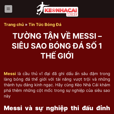
Bỏ
qua
nội
dung
Trang chủ
»
Tin Tức Bóng Đá
TƯỜNG TẬN VỀ MESSI –
SIÊU SAO BÓNG ĐÁ SỐ 1
THẾ GIỚI
Messi
là cầu thủ vĩ đại đã ghi dấu ấn sâu đậm trong
làng bóng đá thế giới với tài năng vượt trội và những
thành tựu đáng kinh ngạc. Hãy cùng Kèo Nhà Cái khám
phá thêm những cột mốc trong sự nghiệp của siêu sao
này
Messi và sự nghiệp thi đấu đỉnh