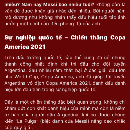
nhiêu? Năm nay Messi bao nhiêu tuổi?
không còn là
vấn đề được khán giả nhắc đến nhiều. Bởi người hâm
mộ dường như không nhận thấy dấu hiệu tuổi tác ảnh
hưởng một chút nào đến phong độ của anh.
Sự nghiệp quốc tế – Chiến thắng Copa
America 2021
Trên đấu trường quốc tế, cầu thủ cũng đã có những
thành công nhất định khi thi đấu cho đội tuyển
Argentina. Sau nhiều năm thất bại ở các giải đấu lớn
như World Cup, Copa America, anh đã giúp đội tuyển
Argentina vô địch Copa America 2021, đánh dấu danh
hiệu lớn đầu tiên trong sự nghiệp quốc tế.
Đây là một chiến thắng đặc biệt quan trọng, không chỉ
chấm dứt cơn khát danh hiệu của mình mà còn là niềm
tự hào của người dân Argentina, khi họ được chứng
kiến “La Pulga” (biệt danh của Messi) nâng cao chiếc
cúp quý giá .