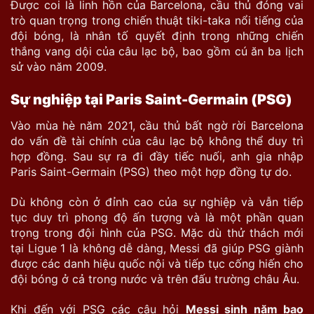
Được coi là linh hồn của Barcelona, cầu thủ đóng vai
trò quan trọng trong chiến thuật tiki-taka nổi tiếng của
đội bóng, là nhân tố quyết định trong những chiến
thắng vang dội của câu lạc bộ, bao gồm cú ăn ba lịch
sử vào năm 2009.
Sự nghiệp tại Paris Saint-Germain (PSG)
Vào mùa hè năm 2021, cầu thủ bất ngờ rời Barcelona
do vấn đề tài chính của câu lạc bộ không thể duy trì
hợp đồng. Sau sự ra đi đầy tiếc nuối, anh gia nhập
Paris Saint-Germain (PSG) theo một hợp đồng tự do.
Dù không còn ở đỉnh cao của sự nghiệp và vẫn tiếp
tục duy trì phong độ ấn tượng và là một phần quan
trọng trong đội hình của PSG. Mặc dù thử thách mới
tại Ligue 1 là không dễ dàng, Messi đã giúp PSG giành
được các danh hiệu quốc nội và tiếp tục cống hiến cho
đội bóng ở cả trong nước và trên đấu trường châu Âu.
Khi đến với PSG các câu hỏi
Messi sinh năm bao