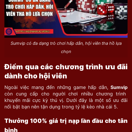
Sumvip có đa dạng trò chơi hấp dẫn, hội viên tha hồ lựa
chọn
Điểm qua các chương trình ưu đãi
dành cho hội viên
Ngoài việc mang đến những game hấp dẫn,
Sumvip
còn cung cấp cho người chơi nhiều chương trình
khuyến mãi cực kỳ thú vị. Dưới đây là một số ưu đãi
nổi bật bạn nên tận dụng trong tỷ lệ kèo nhà cái 5.
Thưởng 100% giá trị nạp lần đầu cho tân
binh