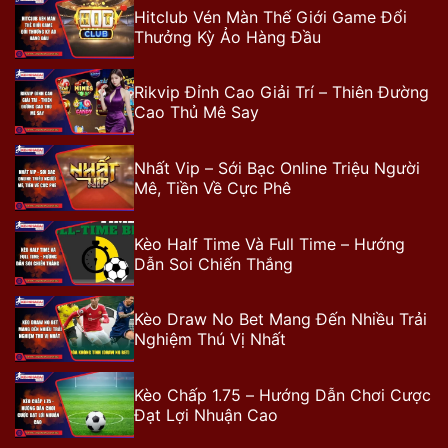
Hitclub Vén Màn Thế Giới Game Đổi
Thưởng Kỳ Ảo Hàng Đầu
Rikvip Đỉnh Cao Giải Trí – Thiên Đường
Cao Thủ Mê Say
Nhất Vip – Sới Bạc Online Triệu Người
Mê, Tiền Về Cực Phê
Kèo Half Time Và Full Time – Hướng
Dẫn Soi Chiến Thắng
Kèo Draw No Bet Mang Đến Nhiều Trải
Nghiệm Thú Vị Nhất
Kèo Chấp 1.75 – Hướng Dẫn Chơi Cược
Đạt Lợi Nhuận Cao