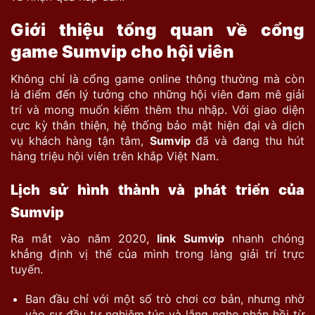
Giới thiệu tổng quan về cổng
game Sumvip cho hội viên
Không chỉ là cổng game online thông thường mà còn
là điểm đến lý tưởng cho những hội viên đam mê giải
trí và mong muốn kiếm thêm thu nhập. Với giao diện
cực kỳ thân thiện, hệ thống bảo mật hiện đại và dịch
vụ khách hàng tận tâm,
Sumvip
đã và đang thu hút
hàng triệu hội viên trên khắp Việt Nam.
Lịch sử hình thành và phát triển của
Sumvip
Ra mắt vào năm 2020,
link Sumvip
nhanh chóng
khẳng định vị thế của mình trong làng giải trí trực
tuyến.
Ban đầu chỉ với một số trò chơi cơ bản, nhưng nhờ
vào sự đầu tư nghiêm túc và lắng nghe phản hồi từ