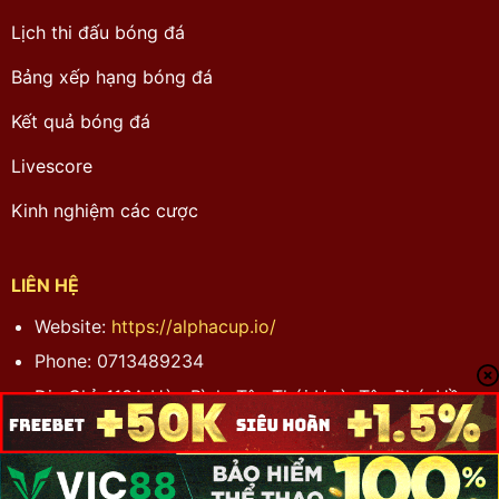
Lịch thi đấu bóng đá
Bảng xếp hạng bóng đá
Kết quả bóng đá
Livescore
Kinh nghiệm các cược
LIÊN HỆ
Website:
https://alphacup.io/
Phone: 0713489234
Địa Chỉ: 113A Hòa Bình, Tân Thới Hoà, Tân Phú, Hồ
Chí Minh, Việt Nam
Email:
info@keonhacai.wine
Từ khoá: kèo nhà cái, kèo nhà cái 5, tỷ lệ kèo nhà cái