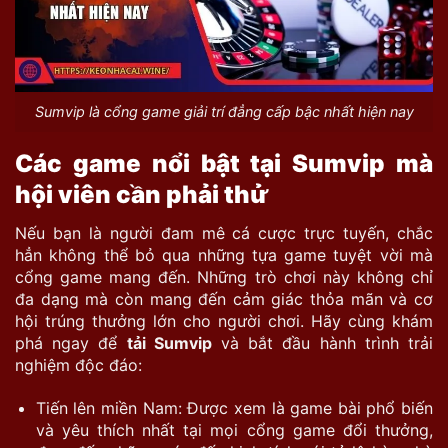
Sumvip là cổng game giải trí đẳng cấp bậc nhất hiện nay
Các game nổi bật tại Sumvip mà
hội viên cần phải thử
Nếu bạn là người đam mê cá cược trực tuyến, chắc
hẳn không thể bỏ qua những tựa game tuyệt vời mà
cổng game mang đến. Những trò chơi này không chỉ
đa dạng mà còn mang đến cảm giác thỏa mãn và cơ
hội trúng thưởng lớn cho người chơi. Hãy cùng khám
phá ngay để
tải Sumvip
và bắt đầu hành trình trải
nghiệm độc đáo:
Tiến lên miền Nam: Được xem là game bài phổ biến
và yêu thích nhất tại mọi cổng game đổi thưởng,