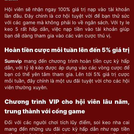
Hội viên sẽ nhận ngay 100% giá trị nạp vào tài khoản
lần đầu. Đây chính là cơ hội tuyệt vời để bạn thử sức
với các game mà không phải lo về ngân sách. Với ty le
keo 5 rất hấp dẫn, việc nạp tiền vào tài khoản giúp
bạn dễ dàng tham gia vào các ván cược thú vị.
Hoàn tiền cược mỗi tuần lên đến 5% giá trị
Sumvip
mang đến chương trình hoàn tiền cực kỳ hấp
dẫn, với tỷ lệ kèo được áp dụng vào các vòng cược để
bạn có thể yên tâm tham gia. Lên tới 5% giá trị cược
mỗi tuần, đây chính là một ưu đãi tuyệt vời cho các hội
viên thường xuyên.
Chương trình VIP cho hội viên lâu năm,
trung thành với cổng game
Đối với các người chơi tích lũy điểm, soi keo nha cai
mang đến những ưu đãi cực kỳ hấp dẫn như nạp tiền