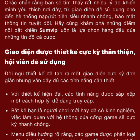
Chắc chắn rằng bạn sẽ tìm thấy rất nhiều lý do khiến
mình yêu thích nơi đây, từ giao diện dễ sử dụng cho
đến hệ thống nạp/rút tiền siêu nhanh chóng, bảo mật
thông tin tuyệt đối. Hãy cùng khám phá những điểm
nổi bật khiến
Sumvip
luôn là lựa chọn hàng đầu của
những tín đồ cá cược.
Giao diện được thiết kế cực kỳ thân thiện,
hội viên dễ sử dụng
Đội ngũ thiết kế đã tạo ra một giao diện cực kỳ đơn
giản nhưng vẫn đầy đủ các tính năng cần thiết:
Với thiết kế hiện đại, các tính năng được sắp xếp
một cách hợp lý, dễ dàng truy cập.
Bất kể bạn là người chơi mới hay đã có kinh nghiệm,
việc làm quen với hệ thống của cổng game sẽ cực
kỳ nhanh chóng.
Menu điều hướng rõ ràng, các game được phân loại