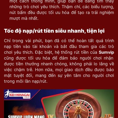
một cách thông minh, giúp bạn dễ dàng tìm thấy
những trò chơi yêu thích. Thậm chí, các biểu tượng,
nút bấm đều được tối ưu hóa để tạo ra trải nghiệm
mượt mà nhất.
Tốc độ nạp/rút tiền siêu nhanh, tiện lợi
Chỉ trong vài phút, bạn đã có thể hoàn tất quá trình
nạp tiền vào tài khoản và bắt đầu tham gia các trò
chơi yêu thích. Đặc biệt, hệ thống rút tiền của
Sumvip
cũng được tối ưu hóa để đảm bảo người chơi nhận
được tiền thưởng nhanh chóng, không phải lo lắng về
việc chậm trễ. Hơn nữa, mọi giao dịch đều được bảo
mật tuyệt đối, mang đến sự yên tâm cho người chơi
trong mỗi lần nạp/rút.