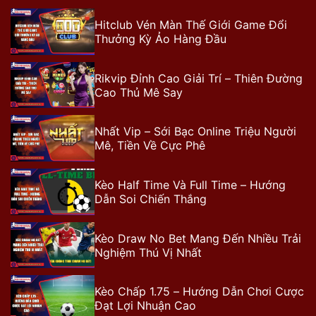
Hitclub Vén Màn Thế Giới Game Đổi
Thưởng Kỳ Ảo Hàng Đầu
Rikvip Đỉnh Cao Giải Trí – Thiên Đường
Cao Thủ Mê Say
Nhất Vip – Sới Bạc Online Triệu Người
Mê, Tiền Về Cực Phê
Kèo Half Time Và Full Time – Hướng
Dẫn Soi Chiến Thắng
Kèo Draw No Bet Mang Đến Nhiều Trải
Nghiệm Thú Vị Nhất
Kèo Chấp 1.75 – Hướng Dẫn Chơi Cược
Đạt Lợi Nhuận Cao