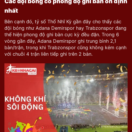
Các đội bóng có phong độ ghi bàn ổn định
nhất
Bên cạnh đó, tỷ số Thổ Nhĩ Kỳ gần đây cho thấy các
đội bóng như Adana Demirspor hay Trabzonspor đang
thể hiện phong độ ghi bàn cực kỳ đều đặn. Trong 6
vòng gần đây, Adana Demirspor ghi trung bình 2,1
bàn/trận, trong khi Trabzonspor cũng không kém cạnh
với chuỗi 4 trận liên tiếp ghi trên 2 bàn.