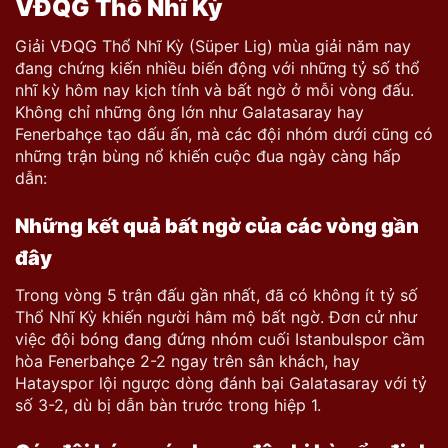
VĐQG Thổ Nhĩ Kỳ
Giải VĐQG Thổ Nhĩ Kỳ (Süper Lig) mùa giải năm nay
đang chứng kiến nhiều biến động với những tỷ số thổ
nhĩ kỳ hôm nay kịch tính và bất ngờ ở mỗi vòng đấu.
Không chỉ những ông lớn như Galatasaray hay
Fenerbahçe tạo dấu ấn, mà các đội nhóm dưới cũng có
những trận bùng nổ khiến cuộc đua ngày càng hấp
dẫn:
Những kết quả bất ngờ của các vòng gần
đây
Trong vòng 5 trận đấu gần nhất, đã có không ít tỷ số
Thổ Nhĩ Kỳ khiến người hâm mộ bất ngờ. Đơn cử như
việc đội bóng đang đứng nhóm cuối Istanbulspor cầm
hòa Fenerbahçe 2-2 ngay trên sân khách, hay
Hatayspor lội ngược dòng đánh bại Galatasaray với tỷ
số 3-2, dù bị dẫn bàn trước trong hiệp 1.