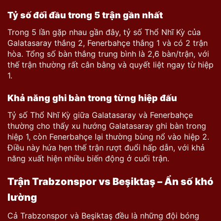
Tỷ số đối đầu trong 5 trận gần nhất
Trong 5 lần gặp nhau gần đây, tỷ số Thổ Nhĩ Kỳ của
Galatasaray thắng 2, Fenerbahçe thắng 1 và có 2 trận
hòa. Tổng số bàn thắng trung bình là 2,6 bàn/trận, với
thế trận thường rất cân bằng và quyết liệt ngay từ hiệp
1.
Khả năng ghi bàn trong từng hiệp đấu
Tỷ số Thổ Nhĩ Kỳ giữa Galatasaray và Fenerbahçe
thường cho thấy xu hướng Galatasaray ghi bàn trong
hiệp 1, còn Fenerbahçe lại thường bùng nổ vào hiệp 2.
Điều này hứa hẹn thế trận rượt đuổi hấp dẫn, với khả
năng xuất hiện nhiều biến động ở cuối trận.
Trận Trabzonspor vs Beşiktaş – Ẩn số khó
lường
Cả Trabzonspor và Beşiktaş đều là những đội bóng