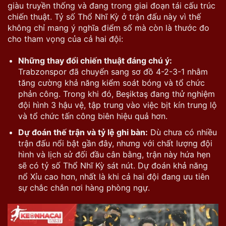
giàu truyền thống và đang trong giai đoạn tái cấu trúc
chiến thuật. Tỷ số Thổ Nhĩ Kỳ ở trận đấu này vì thế
không chỉ mang ý nghĩa điểm số mà còn là thước đo
cho tham vọng của cả hai đội:
Những thay đổi chiến thuật đáng chú ý:
Trabzonspor đã chuyển sang sơ đồ 4-2-3-1 nhằm
tăng cường khả năng kiểm soát bóng và tổ chức
phản công. Trong khi đó, Beşiktaş đang thử nghiệm
đội hình 3 hậu vệ, tập trung vào việc bịt kín trung lộ
và tổ chức tấn công biên hiệu quả hơn.
Dự đoán thế trận và tỷ lệ ghi bàn:
Dù chưa có nhiều
trận đấu nổi bật gần đây, nhưng với chất lượng đội
hình và lịch sử đối đầu cân bằng, trận này hứa hẹn
sẽ có tỷ số Thổ Nhĩ Kỳ sát nút. Dự đoán khả năng
nổ Xỉu cao hơn, nhất là khi cả hai đội đang ưu tiên
sự chắc chắn nơi hàng phòng ngự.