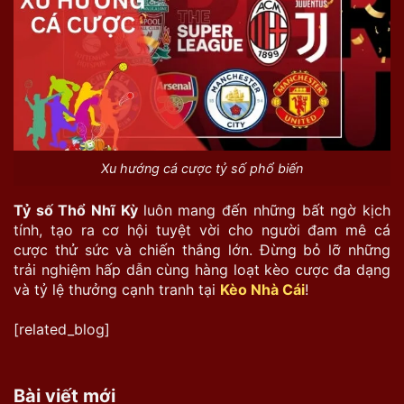
Xu hướng cá cược tỷ số phổ biến
Tỷ số Thổ Nhĩ Kỳ
luôn mang đến những bất ngờ kịch
tính, tạo ra cơ hội tuyệt vời cho người đam mê cá
cược thử sức và chiến thắng lớn. Đừng bỏ lỡ những
trải nghiệm hấp dẫn cùng hàng loạt kèo cược đa dạng
và tỷ lệ thưởng cạnh tranh tại
Kèo Nhà Cái
!
[related_blog]
Bài viết mới