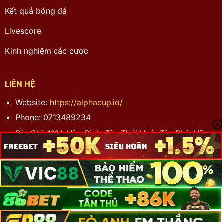
Kết quả bóng đá
Livescore
Kinh nghiệm các cược
LIÊN HỆ
Website:
https://alphacup.io/
Phone: 0713489234
Địa Chỉ: 113A Hòa Bình, Tân Thới Hoà, Tân Phú, Hồ
Chí Minh, Việt Nam
Email:
info@keonhacai.wine
Từ khoá: kèo nhà cái, kèo nhà cái 5, tỷ lệ kèo nhà cái
5, tỷ lệ kèo trực tuyến, tỷ lệ kèo nhà cái hôm nay