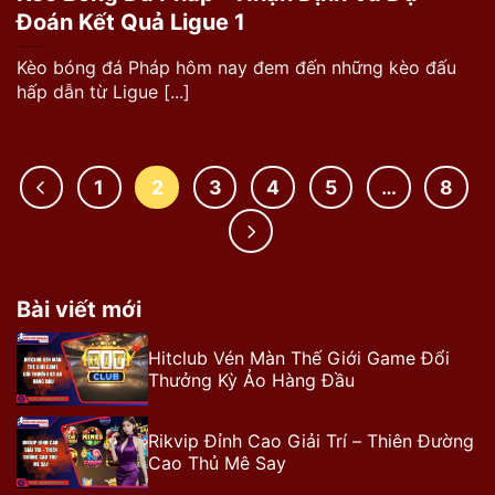
Đoán Kết Quả Ligue 1
Kèo bóng đá Pháp hôm nay đem đến những kèo đấu
hấp dẫn từ Ligue [...]
1
2
3
4
5
…
8
Bài viết mới
Hitclub Vén Màn Thế Giới Game Đổi
Thưởng Kỳ Ảo Hàng Đầu
Rikvip Đỉnh Cao Giải Trí – Thiên Đường
Cao Thủ Mê Say