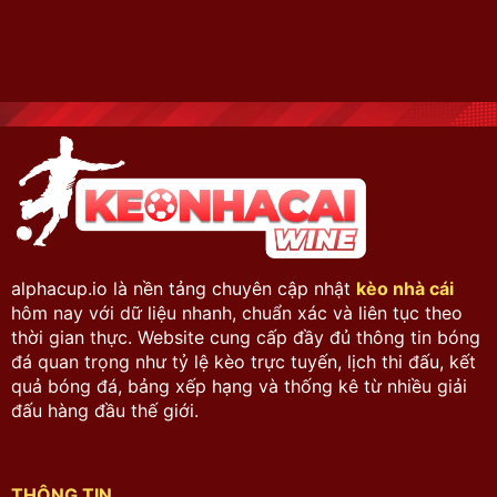
alphacup.io là nền tảng chuyên cập nhật
kèo nhà cái
hôm nay với dữ liệu nhanh, chuẩn xác và liên tục theo
thời gian thực. Website cung cấp đầy đủ thông tin bóng
đá quan trọng như tỷ lệ kèo trực tuyến, lịch thi đấu, kết
quả bóng đá, bảng xếp hạng và thống kê từ nhiều giải
đấu hàng đầu thế giới.
THÔNG TIN