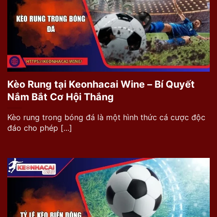
Kèo Rung tại Keonhacai Wine – Bí Quyết
Nắm Bắt Cơ Hội Thắng
Kèo rung trong bóng đá là một hình thức cá cược độc
đáo cho phép [...]