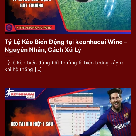
Tỷ Lệ Kèo Biến Động tại keonhacai Wine –
Nguyên Nhân, Cách Xử Lý
Tỷ lệ kèo biến động bất thường là hiện tượng xảy ra
khi hệ thống [...]